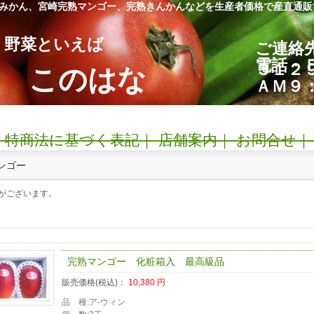
みかん、宮崎完熟マンゴー、完熟きんかんなどを生産者価格で産直通販
、野菜といえば
ご連絡
電話・
３１２
所 このはな
ＡＭ９
｜
特商法に基づく表記｜
店舗案内｜
お問合せ｜
ンゴー
がございます。
完熟マンゴー 化粧箱入 最高級品
販売価格(税込)：
10,380
円
品 種:ア-ウィン