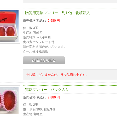
贈答用完熟マンゴー 約1Kg 化粧箱入
販売価格(税込)：
5,980
円
個 数:3玉
生産地:宮崎産
販売時期:～7月中旬
食べ方パンフレット付
箱が変わる場合がございます。
クール便冷蔵発送
申し訳ございませんが、只今品切れ中です。
完熟マンゴー パック入り
販売価格(税込)：
2,880
円
個 数:2玉
重 さ:約300g程度/1個
生産地:宮崎産