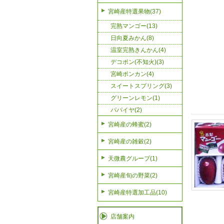
宮崎産特選果物(37)
完熟マンゴー(13)
日向夏みかん(8)
温室完熟きんかん(4)
デコポン(不知火)(3)
宮崎ポンカン(4)
スイートスプリング(3)
グリーンレモン(1)
パパイヤ(2)
宮崎産の蜂蜜(2)
宮崎産の雑穀(2)
天微農グループ(1)
宮崎産旬の野菜(2)
宮崎産特選加工品(10)
店舗案内