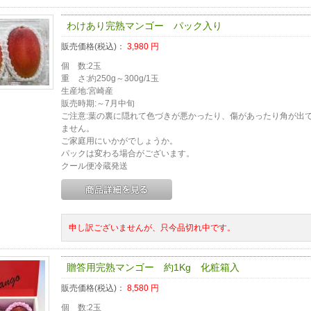
わけあり完熟マンゴー パック入り
販売価格(税込)：
3,980
円
個 数:2玉
重 さ:約250g～300g/1玉
生産地:宮崎産
販売時期:～7月中旬
ご注意:葉の裏に隠れて色づきが悪かったり、傷があったり角が出
ません。
ご家庭用にいかがでしょうか。
パックは変わる場合がございます。
クール便冷蔵発送
申し訳ございませんが、只今品切れ中です。
贈答用完熟マンゴー 約1Kg 化粧箱入
販売価格(税込)：
8,580
円
個 数:2玉