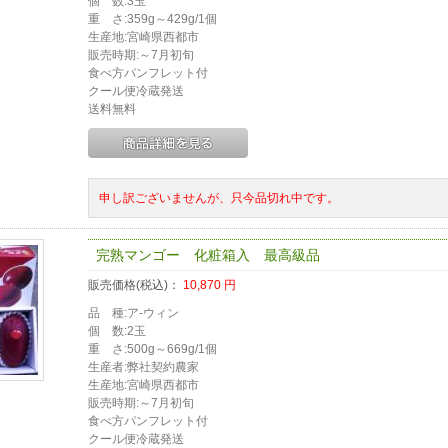
個 数:3玉
重 さ:359g～429g/1個
生産地:宮崎県西都市
販売時期:～7月初旬
食べ方パンフレット付
クール便冷蔵発送
送料無料
申し訳ございませんが、只今品切れ中です。
完熟マンゴー 化粧箱入 最高級品
販売価格(税込)：
10,870
円
品 種:ア-ウィン
個 数:2玉
重 さ:500g～669g/1個
生産者:弊社契約農家
生産地:宮崎県西都市
販売時期:～7月初旬
食べ方パンフレット付
クール便冷蔵発送