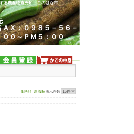
する農産物直売所 このはな市
先
ＦＡＸ：０９８５－５６－
９
：００～ＰＭ５：００
価格順
新着順
表示件数