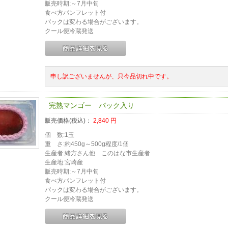
販売時期:～7月中旬
食べ方パンフレット付
パックは変わる場合がございます。
クール便冷蔵発送
申し訳ございませんが、只今品切れ中です。
完熟マンゴー パック入り
販売価格(税込)：
2,840
円
個 数:1玉
重 さ:約450g～500g程度/1個
生産者:緒方さん他 このはな市生産者
生産地:宮崎産
販売時期:～7月中旬
食べ方パンフレット付
パックは変わる場合がございます。
クール便冷蔵発送