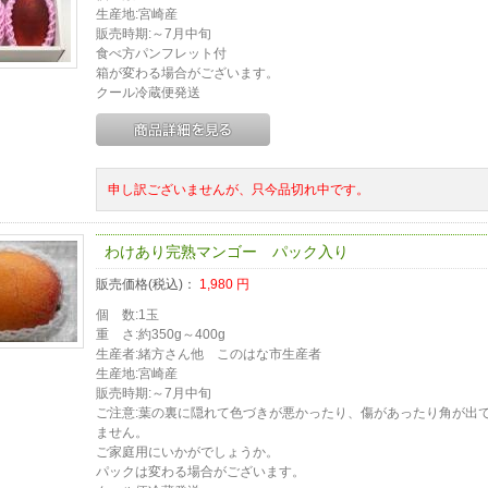
生産地:宮崎産
販売時期:～7月中旬
食べ方パンフレット付
箱が変わる場合がございます。
クール冷蔵便発送
申し訳ございませんが、只今品切れ中です。
わけあり完熟マンゴー パック入り
販売価格(税込)：
1,980
円
個 数:1玉
重 さ:約350g～400g
生産者:緒方さん他 このはな市生産者
生産地:宮崎産
販売時期:～7月中旬
ご注意:葉の裏に隠れて色づきが悪かったり、傷があったり角が出
ません。
ご家庭用にいかがでしょうか。
パックは変わる場合がございます。