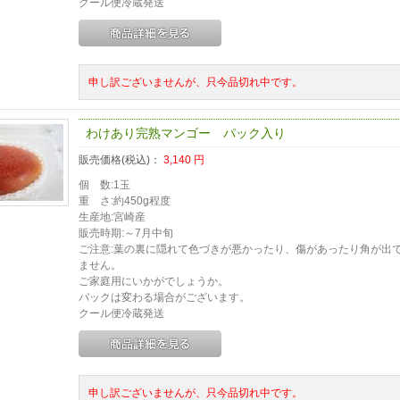
クール便冷蔵発送
申し訳ございませんが、只今品切れ中です。
わけあり完熟マンゴー パック入り
販売価格(税込)：
3,140
円
個 数:1玉
重 さ:約450g程度
生産地:宮崎産
販売時期:～7月中旬
ご注意:葉の裏に隠れて色づきが悪かったり、傷があったり角が出
ません。
ご家庭用にいかがでしょうか。
パックは変わる場合がございます。
クール便冷蔵発送
申し訳ございませんが、只今品切れ中です。