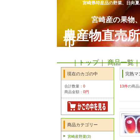
宮崎県特産品の野菜、日向夏
宮崎産の果物
農産物直売
市
｜トップ｜
商品一覧
現在のカゴの中
完熟マ
合計数量：
0
13件
の商品
商品金額：
0円
商品カテゴリー
宮崎産野菜(3)