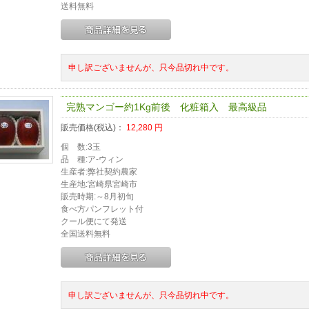
送料無料
申し訳ございませんが、只今品切れ中です。
完熟マンゴー約1Kg前後 化粧箱入 最高級品
販売価格(税込)：
12,280
円
個 数:3玉
品 種:ア-ウィン
生産者:弊社契約農家
生産地:宮崎県宮崎市
販売時期:～8月初旬
食べ方パンフレット付
クール便にて発送
全国送料無料
申し訳ございませんが、只今品切れ中です。